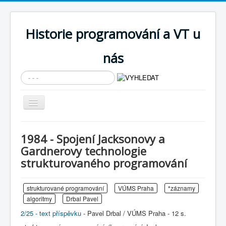
Historie programování a VT u
nás
Vyhledávání...
Přepnout
navigaci
AKTUÁLNÍ NOVINKY
1984 - Spojení Jacksonovy a
Cíle expozice
Gardnerovy technologie
strukturovaného programování
PRŮVODCE EXPOZICÍ
Současnost SW a IT
strukturované programování
VÚMS Praha
*záznamy
KNIHOVNA
algoritmy
Drbal Pavel
2/25 - text příspěvku
Historické počítače
- Pavel Drbal / VÚMS Praha - 12 s.