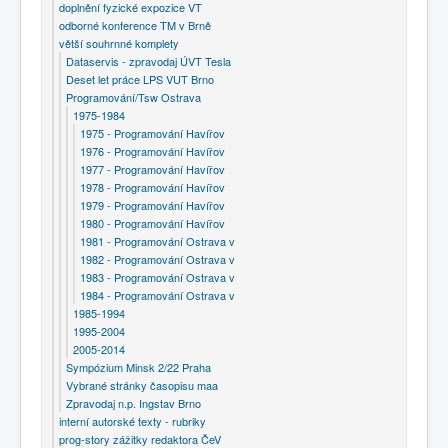
doplnění fyzické expozice VT
odborné konference TM v Brně
větší souhrnné komplety
Dataservis - zpravodaj ÚVT Tesla
Deset let práce LPS VUT Brno
Programování/Tsw Ostrava
1975-1984
1975 - Programování Havířov
1976 - Programování Havířov
1977 - Programování Havířov
1978 - Programování Havířov
1979 - Programování Havířov
1980 - Programování Havířov
1981 - Programování Ostrava v
1982 - Programování Ostrava v
1983 - Programování Ostrava v
1984 - Programování Ostrava v
1985-1994
1995-2004
2005-2014
Sympózium Minsk 2/22 Praha
Vybrané stránky časopisu maa
Zpravodaj n.p. Ingstav Brno
interní autorské texty - rubriky
prog-story zážitky redaktora ČeV