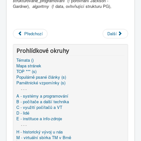
strukturované_programování
(! porovnání Jackson -
COBOL
Gardner),
algoritmy
(! data, ovlivňující strukturu PG),
O nás
Úvod
M - virtuální sbírka TM v Brně
větší souhrnné komplety
Předchozí
Další
Programování/Tsw Ostrava
1975-1984
1984 - Programování Ostrava v
Prohlídkové okruhy
1984 - Spojení Jacksonovy a Gardnerovy technologie
strukturovaného programování
Témata ()
Mapa stránek
TOP *** (s)
Populárně psané články (s)
Pamětnické vzpomínky (s)
- - -
A - systémy a programování
B - počítače a další technika
C - využití počítačů a VT
D - lidé
E - instituce a info-zdroje
- - -
H - historický vývoj u nás
M - virtuální sbírka TM v Brně