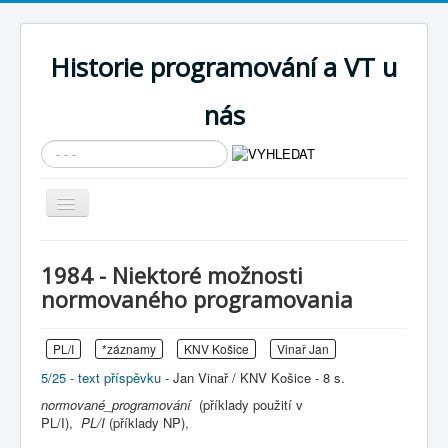
Historie programování a VT u
nás
Vyhledávání...
Přepnout
navigaci
AKTUÁLNÍ NOVINKY
1984 - Niektoré možnosti
Cíle expozice
normovaného programovania
PRŮVODCE EXPOZICÍ
PL/I
*záznamy
KNV Košice
Vinař Jan
Současnost SW a IT
5/25 - text příspěvku
- Jan Vinař / KNV Košice - 8 s.
KNIHOVNA
normované_programování
(příklady použití v
PL/I),
Historické počítače
PL/I
(příklady NP),