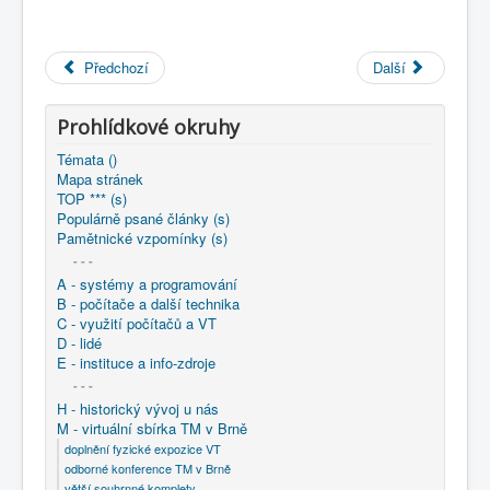
COBOL
O nás
Předchozí
Další
Úvod
M - virtuální sbírka TM v Brně
větší souhrnné komplety
Prohlídkové okruhy
Programování/Tsw Ostrava
1975-1984
1984 - Programování Ostrava v
Témata ()
1984 - Niektoré možnosti normovaného programovania
Mapa stránek
TOP *** (s)
Populárně psané články (s)
Pamětnické vzpomínky (s)
- - -
A - systémy a programování
B - počítače a další technika
C - využití počítačů a VT
D - lidé
E - instituce a info-zdroje
- - -
H - historický vývoj u nás
M - virtuální sbírka TM v Brně
doplnění fyzické expozice VT
odborné konference TM v Brně
větší souhrnné komplety