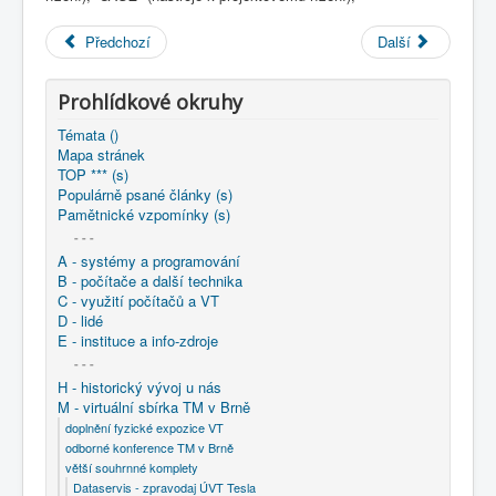
COBOL
Předchozí
Další
O nás
Úvod
M - virtuální sbírka TM v Brně
Prohlídkové okruhy
větší souhrnné komplety
Témata ()
Programování/Tsw Ostrava
1985-1994
Mapa stránek
1992 - Programování Ostrava
TOP *** (s)
1992 - Projektové řízení a systémy CASE
Populárně psané články (s)
Pamětnické vzpomínky (s)
- - -
A - systémy a programování
B - počítače a další technika
C - využití počítačů a VT
D - lidé
E - instituce a info-zdroje
- - -
H - historický vývoj u nás
M - virtuální sbírka TM v Brně
doplnění fyzické expozice VT
odborné konference TM v Brně
větší souhrnné komplety
Dataservis - zpravodaj ÚVT Tesla