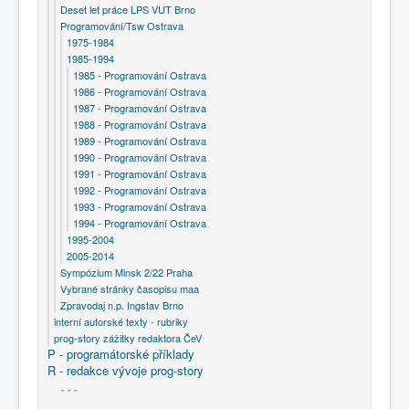
Deset let práce LPS VUT Brno
Programování/Tsw Ostrava
1975-1984
1985-1994
1985 - Programování Ostrava
1986 - Programování Ostrava
1987 - Programování Ostrava
1988 - Programování Ostrava
1989 - Programování Ostrava
1990 - Programování Ostrava
1991 - Programování Ostrava
1992 - Programování Ostrava
1993 - Programování Ostrava
1994 - Programování Ostrava
1995-2004
2005-2014
Sympózium Minsk 2/22 Praha
Vybrané stránky časopisu maa
Zpravodaj n.p. Ingstav Brno
interní autorské texty - rubriky
prog-story zážitky redaktora ČeV
P - programátorské příklady
R - redakce vývoje prog-story
- - -