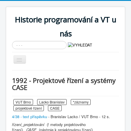
Historie programování a VT u
nás
Vyhledávání...
Přepnout
navigaci
AKTUÁLNÍ NOVINKY
1992 - Projektové řízení a systémy
Cíle expozice
CASE
PRŮVODCE EXPOZICÍ
VUT Brno
Lacko Branislav
*záznamy
Současnost SW a IT
projektové řízení
CASE
KNIHOVNA
4/38 - text příspěvku
- Branislav Lacko / VUT Brno - 12 s.
Historické počítače
řízení_projektování
(! metody projektového
řízení),
CASE
(nástroje k projektovému řízení),