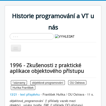
Historie programování a VT u
nás
Vyhledávání...
Přepnout
navigaci
AKTUÁLNÍ NOVINKY
1996 - Zkušenosti z praktické
Cíle expozice
aplikace objektového přístupu
PRŮVODCE EXPOZICÍ
*záznamy
objektové programování
OU Ostrava
Současnost SW a IT
Huňka František
KNIHOVNA
13/21 - text příspěvku
- František Huňka / OU Ostrava - 11 s.
Historické počítače
objektové_programování
(! příklady vazeb mezi
objekty),
výuka_tvorby_SW
(! příklady OO přístupu),