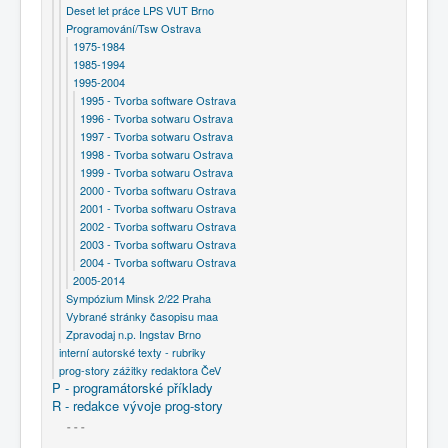
Deset let práce LPS VUT Brno
Programování/Tsw Ostrava
1975-1984
1985-1994
1995-2004
1995 - Tvorba software Ostrava
1996 - Tvorba sotwaru Ostrava
1997 - Tvorba sotwaru Ostrava
1998 - Tvorba sotwaru Ostrava
1999 - Tvorba sotwaru Ostrava
2000 - Tvorba softwaru Ostrava
2001 - Tvorba softwaru Ostrava
2002 - Tvorba softwaru Ostrava
2003 - Tvorba softwaru Ostrava
2004 - Tvorba softwaru Ostrava
2005-2014
Sympózium Minsk 2/22 Praha
Vybrané stránky časopisu maa
Zpravodaj n.p. Ingstav Brno
interní autorské texty - rubriky
prog-story zážitky redaktora ČeV
P - programátorské příklady
R - redakce vývoje prog-story
- - -