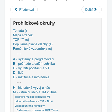
COBOL
Předchozí
Další
O nás
Úvod
M - virtuální sbírka TM v Brně
Prohlídkové okruhy
větší souhrnné komplety
Témata ()
Programování/Tsw Ostrava
1995-2004
Mapa stránek
1996 - Tvorba sotwaru Ostrava
TOP *** (s)
1996 - Zkušenosti z praktické aplikace objektového
Populárně psané články (s)
přístupu
Pamětnické vzpomínky (s)
- - -
A - systémy a programování
B - počítače a další technika
C - využití počítačů a VT
D - lidé
E - instituce a info-zdroje
- - -
H - historický vývoj u nás
M - virtuální sbírka TM v Brně
doplnění fyzické expozice VT
odborné konference TM v Brně
větší souhrnné komplety
Dataservis - zpravodaj ÚVT Tesla