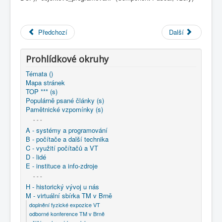
COBOL
O nás
Předchozí
Další
Úvod
M - virtuální sbírka TM v Brně
větší souhrnné komplety
Prohlídkové okruhy
Programování/Tsw Ostrava
1995-2004
1999 - Tvorba sotwaru Ostrava
Témata ()
1999 - Principy tvorby objektů v komponentním
Mapa stránek
frameworku BCF
TOP *** (s)
Populárně psané články (s)
Pamětnické vzpomínky (s)
- - -
A - systémy a programování
B - počítače a další technika
C - využití počítačů a VT
D - lidé
E - instituce a info-zdroje
- - -
H - historický vývoj u nás
M - virtuální sbírka TM v Brně
doplnění fyzické expozice VT
odborné konference TM v Brně