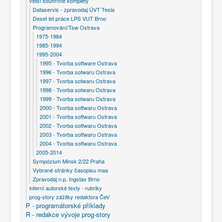
větší souhrnné komplety
Dataservis - zpravodaj ÚVT Tesla
Deset let práce LPS VUT Brno
Programování/Tsw Ostrava
1975-1984
1985-1994
1995-2004
1995 - Tvorba software Ostrava
1996 - Tvorba sotwaru Ostrava
1997 - Tvorba sotwaru Ostrava
1998 - Tvorba sotwaru Ostrava
1999 - Tvorba sotwaru Ostrava
2000 - Tvorba softwaru Ostrava
2001 - Tvorba softwaru Ostrava
2002 - Tvorba softwaru Ostrava
2003 - Tvorba softwaru Ostrava
2004 - Tvorba softwaru Ostrava
2005-2014
Sympózium Minsk 2/22 Praha
Vybrané stránky časopisu maa
Zpravodaj n.p. Ingstav Brno
interní autorské texty - rubriky
prog-story zážitky redaktora ČeV
P - programátorské příklady
R - redakce vývoje prog-story