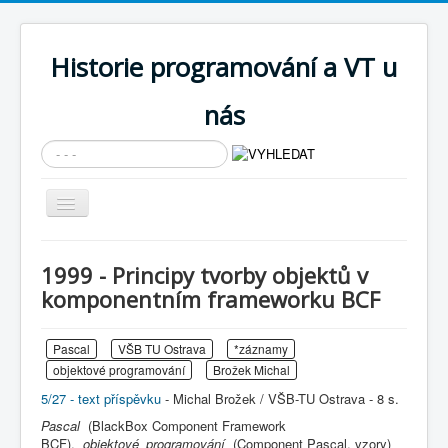
Historie programování a VT u
nás
Vyhledávání...
Přepnout
navigaci
AKTUÁLNÍ NOVINKY
1999 - Principy tvorby objektů v
Cíle expozice
komponentním frameworku BCF
PRŮVODCE EXPOZICÍ
Pascal
VŠB TU Ostrava
*záznamy
Současnost SW a IT
objektové programování
Brožek Michal
KNIHOVNA
5/27 - text příspěvku
- Michal Brožek / VŠB-TU Ostrava - 8 s.
Historické počítače
Pascal
(BlackBox Component Framework
BCF),
objektové_programování
(Component Pascal, vzory)