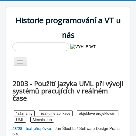
Historie programování a VT u
nás
Vyhledávání...
Přepnout
navigaci
AKTUÁLNÍ NOVINKY
2003 - Použití jazyka UML při vývoji
Cíle expozice
systémů pracujících v reálném
čase
PRŮVODCE EXPOZICÍ
Současnost SW a IT
*záznamy
real-time aplikace
objektové projektování
KNIHOVNA
UML
Šlechta Jan
28/28 - text příspěvku
Historické počítače
- Jan Šlechta / Software Design Praha -
6 s.