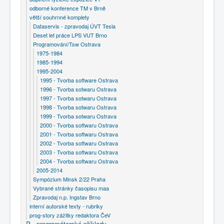
odborné konference TM v Brně
větší souhrnné komplety
Dataservis - zpravodaj ÚVT Tesla
Deset let práce LPS VUT Brno
Programování/Tsw Ostrava
1975-1984
1985-1994
1995-2004
1995 - Tvorba software Ostrava
1996 - Tvorba sotwaru Ostrava
1997 - Tvorba sotwaru Ostrava
1998 - Tvorba sotwaru Ostrava
1999 - Tvorba sotwaru Ostrava
2000 - Tvorba softwaru Ostrava
2001 - Tvorba softwaru Ostrava
2002 - Tvorba softwaru Ostrava
2003 - Tvorba softwaru Ostrava
2004 - Tvorba softwaru Ostrava
2005-2014
Sympózium Minsk 2/22 Praha
Vybrané stránky časopisu maa
Zpravodaj n.p. Ingstav Brno
interní autorské texty - rubriky
prog-story zážitky redaktora ČeV
P - programátorské příklady