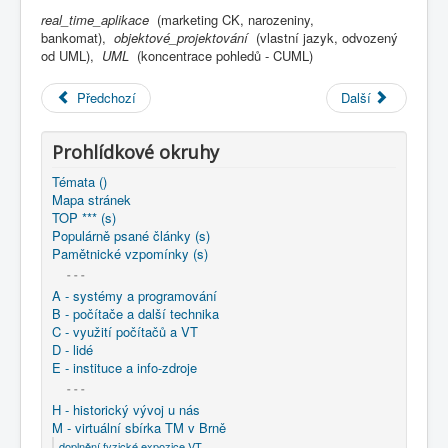
COBOL
real_time_aplikace
(marketing CK, narozeniny,
bankomat),
objektové_projektování
(vlastní jazyk, odvozený
O nás
od UML),
UML
(koncentrace pohledů - CUML)
Úvod
M - virtuální sbírka TM v Brně
Předchozí
Další
větší souhrnné komplety
Programování/Tsw Ostrava
1995-2004
2003 - Tvorba softwaru Ostrava
Prohlídkové okruhy
2003 - Použití jazyka UML při vývoji systémů pracujících
v reálném čase
Témata ()
Mapa stránek
TOP *** (s)
Populárně psané články (s)
Pamětnické vzpomínky (s)
- - -
A - systémy a programování
B - počítače a další technika
C - využití počítačů a VT
D - lidé
E - instituce a info-zdroje
- - -
H - historický vývoj u nás
M - virtuální sbírka TM v Brně
doplnění fyzické expozice VT